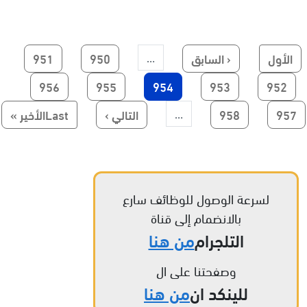
First page
Previous page
الصفحة
الصفحة
الأول
‹ السابق
950
951
…
الصفحة
الصفحة
Current page
الصفحة
الصفحة
956
955
954
953
952
Paginatio
الصفحة
الصفحة
الصفحة التالية
Last page
957
958
التالي ›
Lastالأخير »
…
لسرعة الوصول للوظائف سارع
بالانضمام إلى قناة
التلجرام
من هنا
وصفحتنا على ال
للينكد ان
من هنا