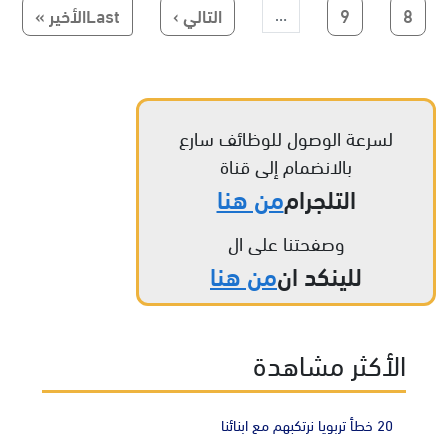
Paginatio
الصفحة
الصفحة
الصفحة التالية
Last page
8
9
التالي ›
Lastالأخير »
…
لسرعة الوصول للوظائف سارع
بالانضمام إلى قناة
التلجرام
من هنا
وصفحتنا على ال
للينكد ان
من هنا
الأكثر مشاهدة
20 خطأ تربويا نرتكبهم مع ابنائنا