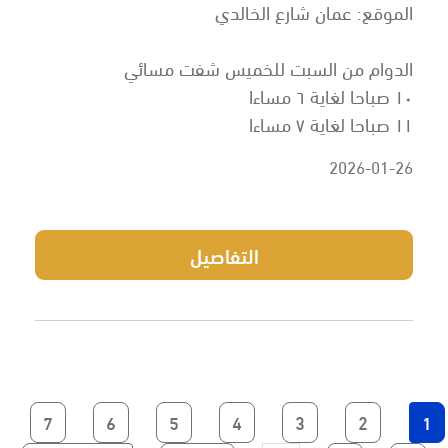
الموقع: عمان شارع الخالدي
الدوام من السبت للخميس شفت مسائي
١٠ صباحا لغاية ٦ مساءا
١١ صباحا لغاية ٧ مساءا
2026-01-26
التفاصيل
Current page
الصفحة
الصفحة
الصفحة
الصفحة
الصفحة
الصفحة
7
6
5
4
3
2
1