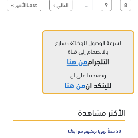
Paginatio
الصفحة
الصفحة
الصفحة التالية
Last page
8
9
التالي ›
Lastالأخير »
…
لسرعة الوصول للوظائف سارع
بالانضمام إلى قناة
التلجرام
من هنا
وصفحتنا على ال
للينكد ان
من هنا
الأكثر مشاهدة
20 خطأ تربويا نرتكبهم مع ابنائنا