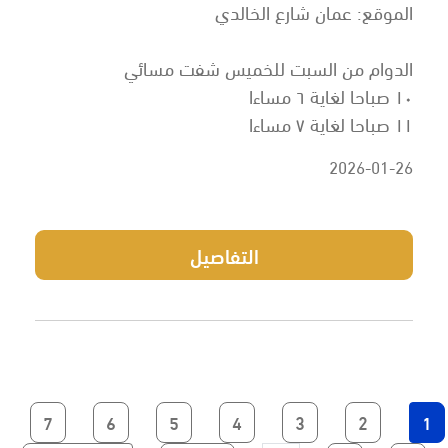
الموقع: عمان شارع الخالدي
الدوام من السبت للخميس شفت مسائي
١٠ صباحا لغاية ٦ مساءا
١١ صباحا لغاية ٧ مساءا
2026-01-26
التفاصيل
Current page
الصفحة
الصفحة
الصفحة
الصفحة
الصفحة
الصفحة
7
6
5
4
3
2
1