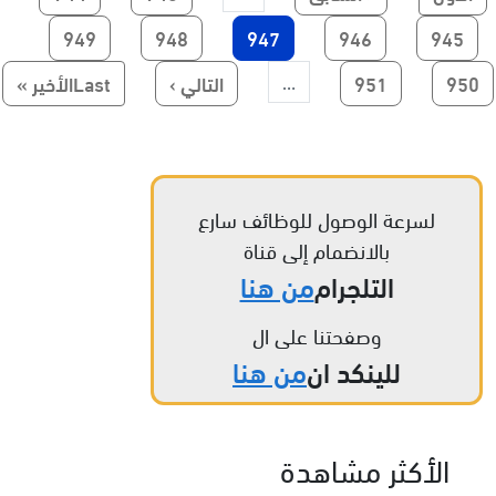
الصفحة
الصفحة
Current page
الصفحة
الصفحة
949
948
947
946
945
Paginatio
الصفحة
الصفحة
الصفحة التالية
Last page
950
951
التالي ›
Lastالأخير »
…
لسرعة الوصول للوظائف سارع
بالانضمام إلى قناة
التلجرام
من هنا
وصفحتنا على ال
للينكد ان
من هنا
الأكثر مشاهدة