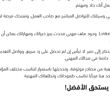
عمل أنك جاد ومهتم.
 لا تنسَ أهمية الرسالة التعريفية (Cover Letter). فهي وسيلتك للتواصل المباشر مع صا
كما يُنصح بأن تكون نشطًا على المنصات المهنية مثل LinkedIn. وجود ملف مهني محدث ي
وتحتاج إلى صبر. لا تيأس إن لم تحصل على رد سريع، وواصل التق
، خاصة في مجالك المهني.
ة من مصادر موثوقة، وتحديثها باستمرار لتناسب مختلف المؤ
 ستجد هنا فرصًا تناسب طموحاتك وتطلعاتك المهنية.
ي يستحق الأفضل!