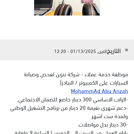
التاريخ
اثنين, 01/13/2025 - 12:20
موظفة خدمة عملاء - شركة بنزين لفحص وصيانة
السيارات على الكمبيوتر / البيادر].
MohammAd Abu Anzah
-الراتب الاساسي 300 دينار خاضع للضمان الاجتماعي.
-دعم شهري بقيمة 20 دينار من برنامج التشغيل الوطني
ولمدة ست اشهر.
-30 دينار بدل مواصلات.
-ايام العمل: من السبت الى الخميس( الساعة 9 ولغاية