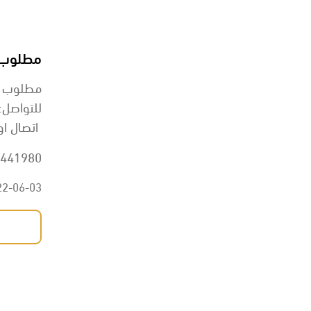
مطلوب راعي غنم ر
مطلوب راعي غنم را
للتواصل:
اتصال او
441980
22-06-03