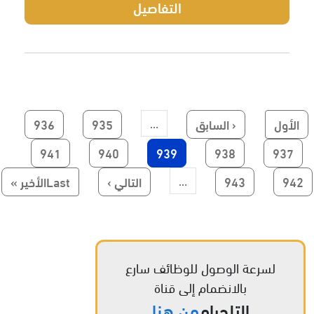
التفاصيل
First page
Previous page
الصفحة
الصفحة
الأول
‹ السابق
935
936
…
الصفحة
الصفحة
Current page
الصفحة
الصفحة
941
940
939
938
937
Paginatio
الصفحة
الصفحة
الصفحة التالية
Last page
942
943
التالي ›
Lastالأخير »
…
لسرعة الوصول للوظائف سارع
بالانضمام إلى قناة
التلجرام
من هنا