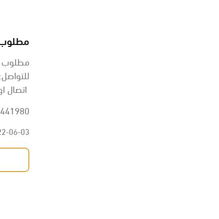
مطلوب راعي غنم ر
مطلوب راعي غنم را
للتواصل:
اتصال او
441980
22-06-03