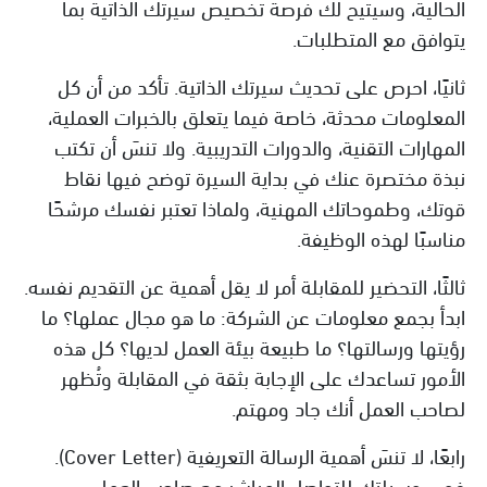
الحالية، وسيتيح لك فرصة تخصيص سيرتك الذاتية بما
يتوافق مع المتطلبات.
ثانيًا، احرص على تحديث سيرتك الذاتية. تأكد من أن كل
المعلومات محدثة، خاصة فيما يتعلق بالخبرات العملية،
المهارات التقنية، والدورات التدريبية. ولا تنسَ أن تكتب
نبذة مختصرة عنك في بداية السيرة توضح فيها نقاط
قوتك، وطموحاتك المهنية، ولماذا تعتبر نفسك مرشحًا
مناسبًا لهذه الوظيفة.
ثالثًا، التحضير للمقابلة أمر لا يقل أهمية عن التقديم نفسه.
ابدأ بجمع معلومات عن الشركة: ما هو مجال عملها؟ ما
رؤيتها ورسالتها؟ ما طبيعة بيئة العمل لديها؟ كل هذه
الأمور تساعدك على الإجابة بثقة في المقابلة وتُظهر
لصاحب العمل أنك جاد ومهتم.
رابعًا، لا تنسَ أهمية الرسالة التعريفية (Cover Letter).
فهي وسيلتك للتواصل المباشر مع صاحب العمل،