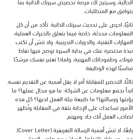
الحالية، وسيتيح لك فرصة تخصيص سيرتك الذاتية بما
يتوافق مع المتطلبات.
ثانيًا، احرص على تحديث سيرتك الذاتية. تأكد من أن كل
المعلومات محدثة، خاصة فيما يتعلق بالخبرات العملية،
المهارات التقنية، والدورات التدريبية. ولا تنسَ أن تكتب
نبذة مختصرة عنك في بداية السيرة توضح فيها نقاط
قوتك، وطموحاتك المهنية، ولماذا تعتبر نفسك مرشحًا
مناسبًا لهذه الوظيفة.
ثالثًا، التحضير للمقابلة أمر لا يقل أهمية عن التقديم نفسه.
ابدأ بجمع معلومات عن الشركة: ما هو مجال عملها؟ ما
رؤيتها ورسالتها؟ ما طبيعة بيئة العمل لديها؟ كل هذه
الأمور تساعدك على الإجابة بثقة في المقابلة وتُظهر
لصاحب العمل أنك جاد ومهتم.
رابعًا، لا تنسَ أهمية الرسالة التعريفية (Cover Letter).
فهي وسيلتك للتواصل المباشر مع صاحب العمل،