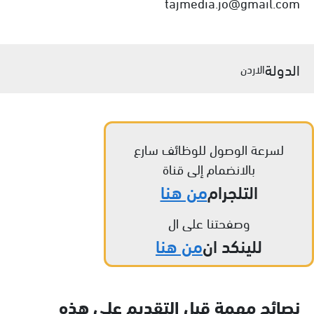
tajmedia.jo@gmail.com
الدولة
الاردن
لسرعة الوصول للوظائف سارع
بالانضمام إلى قناة
التلجرام
من هنا
وصفحتنا على ال
للينكد ان
من هنا
نصائح مهمة قبل التقديم على هذه