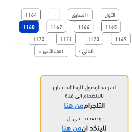
First page
Previous page
الصفحة
الأول
‹ السابق
1164
…
الصفحة
الصفحة
الصفحة
Current page
1168
1167
1166
1165
Paginatio
الصفحة
الصفحة
الصفحة
الصفحة
1172
1171
1170
1169
…
الصفحة التالية
Last page
التالي ›
Lastالأخير »
لسرعة الوصول للوظائف سارع
بالانضمام إلى قناة
التلجرام
من هنا
وصفحتنا على ال
للينكد ان
من هنا