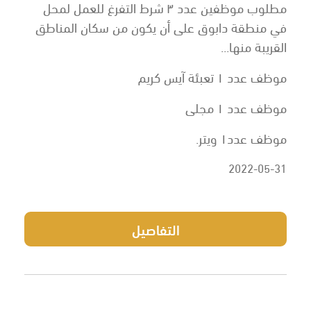
مطلوب موظفين عدد ٣ شرط التفرغ للعمل لمحل
في منطقة دابوق على أن يكون من سكان المناطق
القريبة منها...
موظف عدد ١ تعبئة آيس كريم
موظف عدد ١ مجلى
موظف عدد١ ويتر.
2022-05-31
التفاصيل