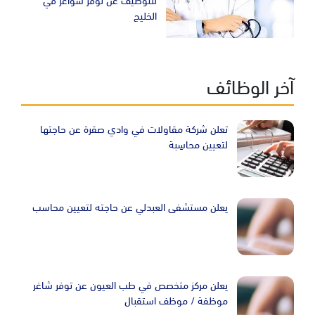
الخليج
آخر الوظائف
تعلن شركة مقاولات في وادي صقرة عن حاجتها
لتعيين محاسِبة
يعلن مستشفى العبدلي عن حاجته لتعيين محاسب
يعلن مركز متخصص في طب العيون عن توفر شاغر
موظفة / موظف استقبال