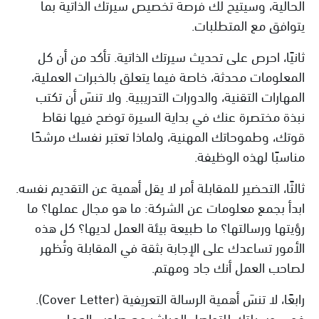
الحالية، وسيتيح لك فرصة تخصيص سيرتك الذاتية بما
يتوافق مع المتطلبات.
ثانيًا، احرص على تحديث سيرتك الذاتية. تأكد من أن كل
المعلومات محدثة، خاصة فيما يتعلق بالخبرات العملية،
المهارات التقنية، والدورات التدريبية. ولا تنسَ أن تكتب
نبذة مختصرة عنك في بداية السيرة توضح فيها نقاط
قوتك، وطموحاتك المهنية، ولماذا تعتبر نفسك مرشحًا
مناسبًا لهذه الوظيفة.
ثالثًا، التحضير للمقابلة أمر لا يقل أهمية عن التقديم نفسه.
ابدأ بجمع معلومات عن الشركة: ما هو مجال عملها؟ ما
رؤيتها ورسالتها؟ ما طبيعة بيئة العمل لديها؟ كل هذه
الأمور تساعدك على الإجابة بثقة في المقابلة وتُظهر
لصاحب العمل أنك جاد ومهتم.
رابعًا، لا تنسَ أهمية الرسالة التعريفية (Cover Letter).
فهي وسيلتك للتواصل المباشر مع صاحب العمل،