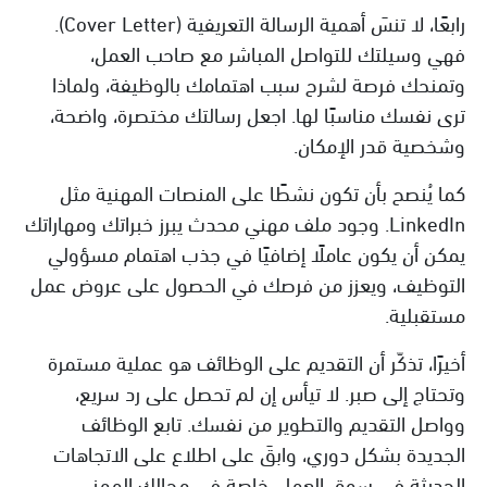
رابعًا، لا تنسَ أهمية الرسالة التعريفية (Cover Letter).
فهي وسيلتك للتواصل المباشر مع صاحب العمل،
وتمنحك فرصة لشرح سبب اهتمامك بالوظيفة، ولماذا
ترى نفسك مناسبًا لها. اجعل رسالتك مختصرة، واضحة،
وشخصية قدر الإمكان.
كما يُنصح بأن تكون نشطًا على المنصات المهنية مثل
LinkedIn. وجود ملف مهني محدث يبرز خبراتك ومهاراتك
يمكن أن يكون عاملًا إضافيًا في جذب اهتمام مسؤولي
التوظيف، ويعزز من فرصك في الحصول على عروض عمل
مستقبلية.
أخيرًا، تذكّر أن التقديم على الوظائف هو عملية مستمرة
وتحتاج إلى صبر. لا تيأس إن لم تحصل على رد سريع،
وواصل التقديم والتطوير من نفسك. تابع الوظائف
الجديدة بشكل دوري، وابقَ على اطلاع على الاتجاهات
الحديثة في سوق العمل، خاصة في مجالك المهني.