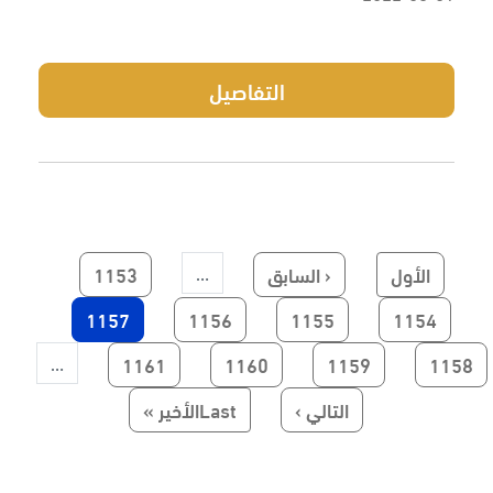
التفاصيل
First page
Previous page
الصفحة
الأول
‹ السابق
1153
…
الصفحة
الصفحة
الصفحة
Current page
1157
1156
1155
1154
Paginatio
الصفحة
الصفحة
الصفحة
الصفحة
1161
1160
1159
1158
…
الصفحة التالية
Last page
التالي ›
Lastالأخير »