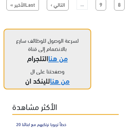
Paginatio
Last page
Next page
Page
Page
8
9
التالي ›
Lastالأخير »
…
لسرعة الوصول للوظائف سارع
بالانضمام إلى قناة
من هنا
التلجرام
وصفحتنا على ال
من هنا
للينكد ان
الأكثر مشاهدة
20 خطأ تربويا نرتكبهم مع ابنائنا