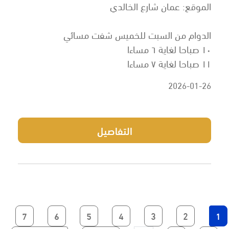
الموقع: عمان شارع الخالدي
الدوام من السبت للخميس شفت مسائي
١٠ صباحا لغاية ٦ مساءا
١١ صباحا لغاية ٧ مساءا
2026-01-26
التفاصيل
Page
Page
Page
Page
Page
Current page
Page
7
6
5
4
3
2
1